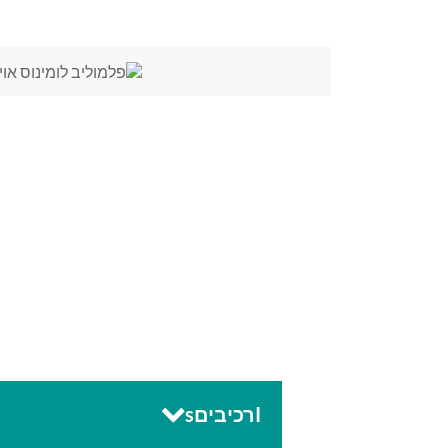
Iרכיביםs