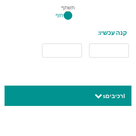
תשתף
קנה עכשיו:
Iרכיביםs